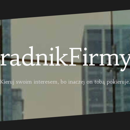
radnikFirmy
Kieruj swoim interesem, bo inaczej on tobą pokieruje