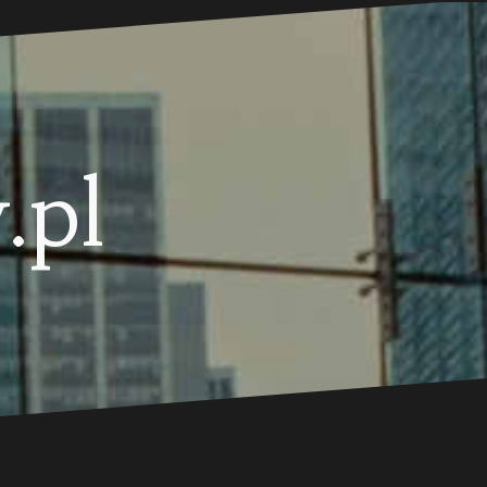
.pl
.