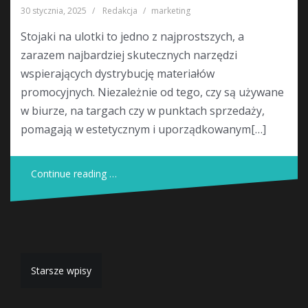
30 stycznia, 2025
Redakcja
marketing
Stojaki na ulotki to jedno z najprostszych, a
zarazem najbardziej skutecznych narzędzi
wspierających dystrybucję materiałów
promocyjnych. Niezależnie od tego, czy są używane
w biurze, na targach czy w punktach sprzedaży,
pomagają w estetycznym i uporządkowanym[…]
Continue reading …
Nawigacja
Starsze wpisy
po