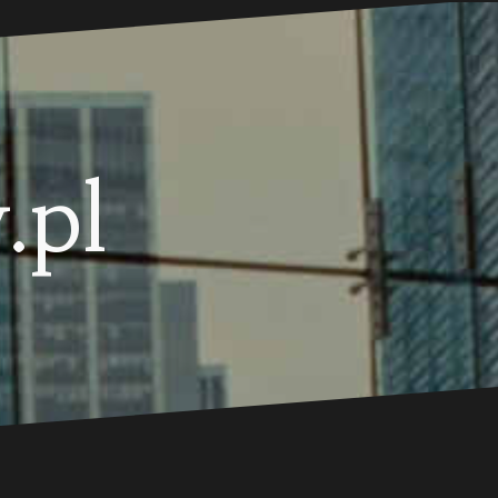
.pl
.