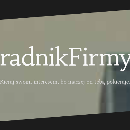
radnikFirmy
Kieruj swoim interesem, bo inaczej on tobą pokieruje