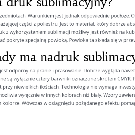
 druk sublimacyjny?
przedmiotach. Warunkiem jest jednak odpowiednie podłoże. 
żającej części z poliestru. Jest to materiał, który dobrze a
 z wykorzystaniem sublimacji możliwy jest również na kubk
pokryte specjalną powłoką. Powłoka ta składa się w przeważ
wady ma nadruk sublimac
jest odporny na pranie i prasowanie. Dobrze wygląda nawet
ne są wyłącznie cztery barwniki oznaczone skrótem CMYK. 
t przy niewielkich ilościach. Technologia nie wymaga inwes
ożliwia wyłącznie w innych kolorach niż biały. Wzory zawier
 kolorze. Wówczas w osiągnięciu pożądanego efektu pomaga