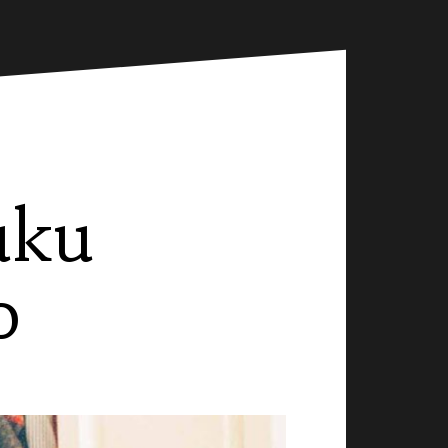
uku
o