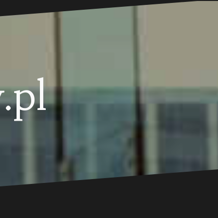
.pl
.