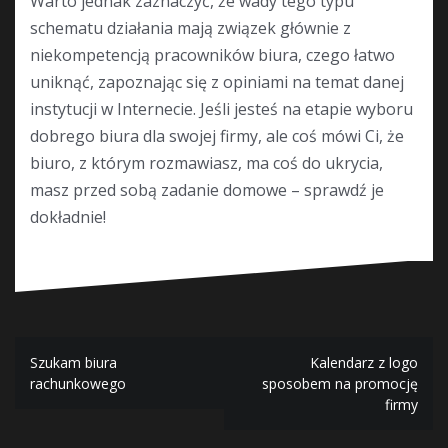
Warto jednak zaznaczyć, że wady tego typu
schematu działania mają związek głównie z
niekompetencją pracowników biura, czego łatwo
uniknąć, zapoznając się z opiniami na temat danej
instytucji w Internecie. Jeśli jesteś na etapie wyboru
dobrego biura dla swojej firmy, ale coś mówi Ci, że
biuro, z którym rozmawiasz, ma coś do ukrycia,
masz przed sobą zadanie domowe – sprawdź je
dokładnie!
Nawigacja
Szukam biura
Kalendarz z logo
rachunkowego
sposobem na promocję
wpisu
firmy