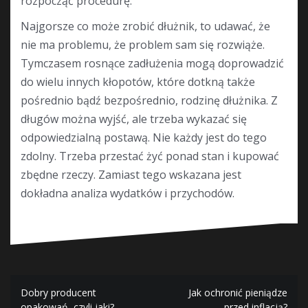
rozpocząć procedurę.
Najgorsze co może zrobić dłużnik, to udawać, że
nie ma problemu, że problem sam się rozwiąże.
Tymczasem rosnące zadłużenia mogą doprowadzić
do wielu innych kłopotów, które dotkną także
pośrednio bądź bezpośrednio, rodzinę dłużnika. Z
długów można wyjść, ale trzeba wykazać się
odpowiedzialną postawą. Nie każdy jest do tego
zdolny. Trzeba przestać żyć ponad stan i kupować
zbędne rzeczy. Zamiast tego wskazana jest
dokładna analiza wydatków i przychodów.
Nawigacja
Dobry producent
Jak ochronić pieniądze
opakowań, czyli jaki?
przed inflacją?