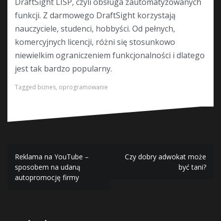
DraftSight LISP, czyli obsługa zautomatyzowanych
funkcji. Z darmowego DraftSight korzystają
nauczyciele, studenci, hobbyści. Od pełnych,
komercyjnych licencji, różni się stosunkowo
niewielkim ograniczeniem funkcjonalności i dlatego
jest tak bardzo popularny.
Tagged
biznes
,
oprogramowanie
Nawigacja
Reklama na YouTube –
Czy dobry adwokat może
sposobem na udaną
być tani?
wpisu
autopromocję firmy