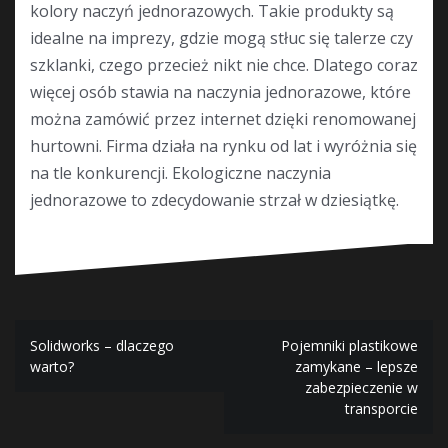
kolory naczyń jednorazowych. Takie produkty są
idealne na imprezy, gdzie mogą stłuc się talerze czy
szklanki, czego przecież nikt nie chce. Dlatego coraz
więcej osób stawia na naczynia jednorazowe, które
można zamówić przez internet dzięki renomowanej
hurtowni. Firma działa na rynku od lat i wyróżnia się
na tle konkurencji. Ekologiczne naczynia
jednorazowe to zdecydowanie strzał w dziesiątkę.
Nawigacja
Solidworks – dlaczego
Pojemniki plastikowe
warto?
zamykane – lepsze
wpisu
zabezpieczenie w
transporcie