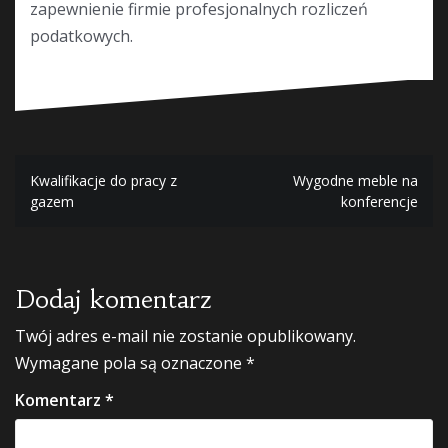
zapewnienie firmie profesjonalnych rozliczeń
podatkowych.
Nawigacja
Kwalifikacje do pracy z
Wygodne meble na
gazem
konferencje
wpisu
Dodaj komentarz
Twój adres e-mail nie zostanie opublikowany.
Wymagane pola są oznaczone
*
Komentarz
*