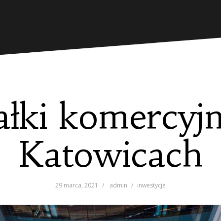
ałki komercyj
Katowicach
29 marca, 2021
admin
inwestycje