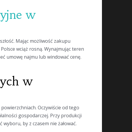
cyjne w
szłość. Mając możliwość zakupu
 Polsce wciąż rosną. Wynajmując teren
zieć umowę najmu lub windować cenę.
nych w
h powierzchniach. Oczywiście od tego
łalności gospodarczej. Przy produkcji
 wyboru, by z czasem nie żałować.