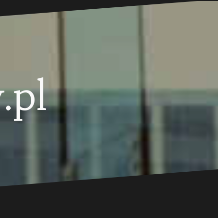
.pl
.