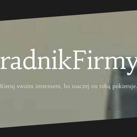
radnikFirmy
Kieruj swoim interesem, bo inaczej on tobą pokieruje