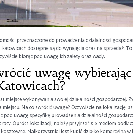
omości przeznaczone do prowadzenia działalności gospodar
 Katowicach dostępne są do wynajęcia oraz na sprzedaż. To 
czywiście biorąc pod uwagę ich zalety oraz wady.
wrócić uwagę wybierając 
Katowicach?
est miejsce wykonywania swojej działalności gospodarczej. Zw
miejscu. Na co zwrócić uwagę? Oczywiście na lokalizację, szy
rąc pod uwagę specyfikę prowadzenia działalności gospodarc
racy. Oprócz lokalizacji, należy przyjrzeć się mediom podłąc
kosztowne. Najkorzystniej jest kupić działkę komercyjną w 