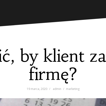
ć, by klient z
firmę?
19 marca, 2020
admin
marketing