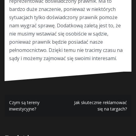
reprezentować doświadczony prawnik. Ma to
bardzo duże znaczenie, ponieważ w niektórych
sytuacjach tylko doświadczony prawnik pomoże
nam wygrać sprawę. Dodatkową zaletą jest to, że
nie musimy wstawiać się osobiście w sądzie,
ponieważ prawnik będzie posiadać nasze
pełnomocnictwo. Dzięki temu nie tracimy czasu na
sądy i możemy zajmować się swoimi interesami.
Nawigacja
Czym są tereny
Jak skutecznie reklamować
inwestycyjne?
się na targach?
wpisu