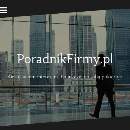
Skip
to
content
PoradnikFirmy.pl
Kieruj swoim interesem, bo inaczej on tobą pokieruje.