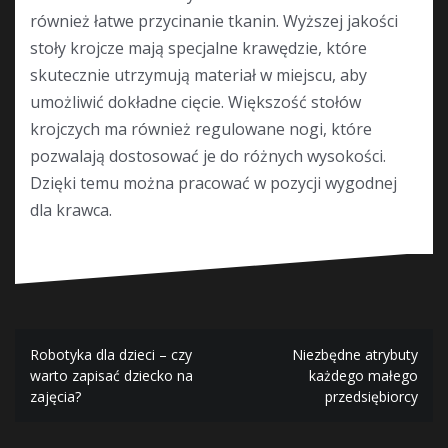
również łatwe przycinanie tkanin. Wyższej jakości
stoły krojcze mają specjalne krawędzie, które
skutecznie utrzymują materiał w miejscu, aby
umożliwić dokładne cięcie. Większość stołów
krojczych ma również regulowane nogi, które
pozwalają dostosować je do różnych wysokości.
Dzięki temu można pracować w pozycji wygodnej
dla krawca.
Nawigacja
Robotyka dla dzieci – czy
Niezbędne atrybuty
warto zapisać dziecko na
każdego małego
wpisu
zajęcia?
przedsiębiorcy