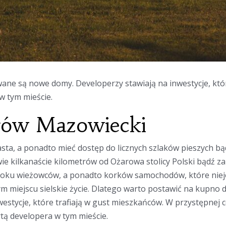
e są nowe domy. Developerzy stawiają na inwestycje, które
w tym mieście.
rów Mazowiecki
asta, a ponadto mieć dostęp do licznych szlaków pieszych b
edwie kilkanaście kilometrów od Ożarowa stolicy Polski bądź 
idoku wieżowców, a ponadto korków samochodów, które nieje
ym miejscu sielskie życie. Dlatego warto postawić na kupn
westycje, które trafiają w gust mieszkańców. W przystępnej
tą developera w tym mieście.