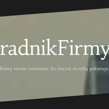
radnikFirmy
Kieruj swoim interesem, bo inaczej on tobą pokieruje