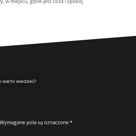
w miejscu, gdzie jest cisza i spokój.
o warto wiedzieć?
Wymagane pola są oznaczone
*