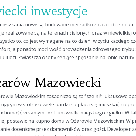
ecki inwestycje
 mieszkania nowe są budowane nierzadko z dala od centrum 
e realizowane są na terenach zielonych oraz w niewielkiej o
zystko to, co jest wymagane na co dzień, w życiu każdego czł
omfort, a ponadto możliwość prowadzenia zdrowszego trybu
u ludzi. Zwłaszcza osoby ceniące spędzanie na łonie natury
arów Mazowiecki
rowie Mazowieckim zasadniczo są tańsze niż luksusowe apar
ującym w stolicy o wiele bardziej opłaca się mieszkać na pro
eruchomość w samym centrum wielkomiejskiego zgiełku. W tak
epiej postawić na kupno domu w Ożarowie Mazowieckim. W p
anie docenione przez domowników oraz gości. Developer zadb