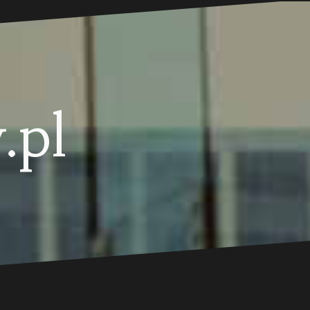
.pl
.