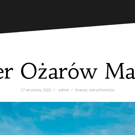
er Ożarów Ma
17 września, 2022
admin
finanse
,
nieruchomości