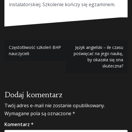
instalatorskiej. Szkolenie kończy się egzaminem.
Nawigacja
Częstotliwość szkoleń BHP
Język angielski – ile czasu
nauczycieli
poświęcać na jego naukę,
wpisu
by okazała się ona
skuteczna?
Dodaj komentarz
Twój adres e-mail nie zostanie opublikowany.
Wymagane pola są oznaczone
*
Komentarz
*